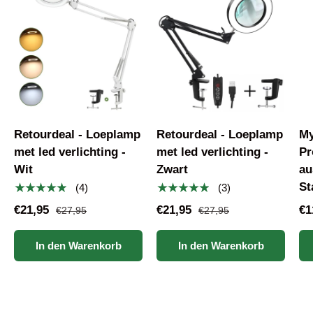
Retourdeal - Loeplamp
Retourdeal - Loeplamp
My
met led verlichting -
met led verlichting -
Pr
Wit
Zwart
au
St
★★★★★
★★★★★
(4)
(3)
€21,95
€21,95
€1
€27,95
€27,95
In den Warenkorb
In den Warenkorb