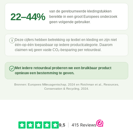
van de geretourneerde kledingstukken
22–44%
bereikte in een groot Europees onderzoek
geen volgende gebruiker.
Deze cijfers hebben betrekking op textiel en kleding en zijn niet
i
één-op-één toepasbaar op iedere productcategorie. Daarom
claimen wij geen vaste CO₂-besparing per retourdeal.
Met iedere retourdeal proberen we een bruikbaar product
opnieuw een bestemming te geven.
Bronnen: Europees Milieuagentschap, 2024 en Roichman et al., Resources,
Conservation & Recycling, 2024.