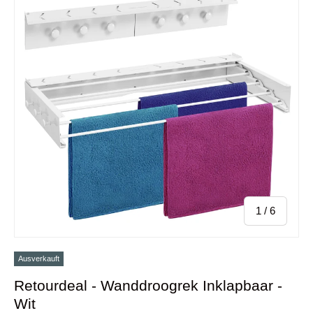
von
1
/
6
Ausverkauft
Retourdeal - Wanddroogrek Inklapbaar -
Wit