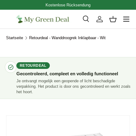
Kostenlose Rücksendung
Direkt zum Inhalt
Menü
Suche
Einloggen
Einkaufsk
Suchen
Art
Alle
Startseite
Retourdeal - Wanddroogrek Inklapbaar - Wit
RETOURDEAL
Gecontroleerd, compleet en volledig functioneel
Je ontvangt mogelijk een geopende of licht beschadigde
verpakking. Het product is door ons gecontroleerd en werkt zoals
het hoort.