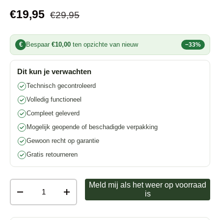
€19,95
€29,95
€
Bespaar
€10,00
ten opzichte van nieuw
−33%
Dit kun je verwachten
Technisch gecontroleerd
Volledig functioneel
Compleet geleverd
Mogelijk geopende of beschadigde verpakking
Gewoon recht op garantie
Gratis retourneren
Anzahl
Meld mij als het weer op voorraad
is
-
+